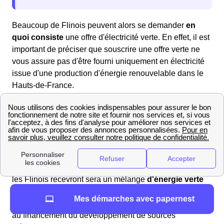
Beaucoup de Flinois peuvent alors se demander
en
quoi consiste
une offre d'électricité verte. En effet, il est
important de préciser que souscrire une offre verte ne
vous assure pas d'être fourni uniquement en électricité
issue d'une production d'énergie renouvelable dans le
Hauts-de-France.
S'abonner à un contrat d'électricité verte permet
cependant aux habitants de Flines-Lez-Raches de voir
le fournisseur
réinjecter dans le réseau
électrique
l'équivalent de leur consommation en électricité dite
verte (issue d'une production par panneaux
photovoltaïques, éoliennes etc.). Ainsi, l'électricité que
les Flinois recevront sera un mélange
d'énergie verte
et classique
. C'est donc une façon pour les
Mes démarches avec papernest
consommateurs dans le Hauts-de-France de participer
au financement du développement de sources