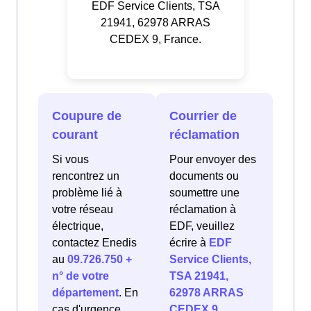
EDF Service Clients, TSA
21941, 62978 ARRAS
CEDEX 9, France.
Coupure de
Courrier de
courant
réclamation
Si vous
Pour envoyer des
rencontrez un
documents ou
problème lié à
soumettre une
votre réseau
réclamation à
électrique,
EDF, veuillez
contactez Enedis
écrire à
EDF
au
09.726.750 +
Service Clients,
n° de votre
TSA 21941,
département
. En
62978 ARRAS
cas d'urgence
CEDEX 9,