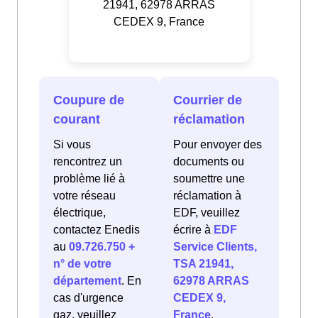
21941, 62978 ARRAS
CEDEX 9, France
Coupure de
Courrier de
courant
réclamation
Si vous
Pour envoyer des
rencontrez un
documents ou
problème lié à
soumettre une
votre réseau
réclamation à
électrique,
EDF, veuillez
contactez Enedis
écrire à
EDF
au
09.726.750 +
Service Clients,
n° de votre
TSA 21941,
département
. En
62978 ARRAS
cas d'urgence
CEDEX 9,
gaz, veuillez
France
.