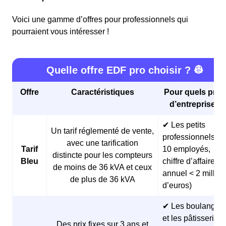
Voici une gamme d’offres pour professionnels qui
pourraient vous intéresser !
Quelle offre EDF pro choisir ? 👷
Offre
Caractéristiques
Pour quels profi
d’entreprises 
✔ Les petits
Un tarif réglementé de vente,
professionnels (<
avec une tarification
Tarif
10 employés,
distincte pour les compteurs
Bleu
chiffre d’affaires
de moins de 36 kVA et ceux
annuel < 2 millio
de plus de 36 kVA
d’euros)
✔ Les boulangeri
et les pâtisseries
Des prix fixes sur 3 ans et