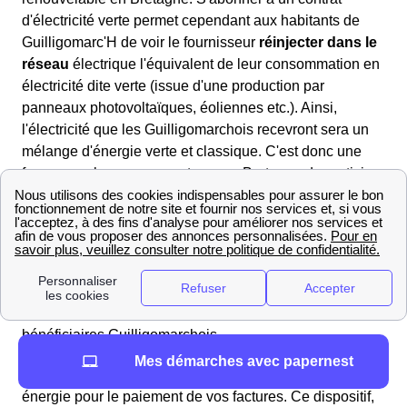
d'électricité verte permet cependant aux habitants de
Guilligomarc'H de voir le fournisseur
réinjecter dans le
réseau
électrique l'équivalent de leur consommation en
électricité dite verte (issue d'une production par
panneaux photovoltaïques, éoliennes etc.). Ainsi,
l'électricité que les Guilligomarchois recevront sera un
mélange d'énergie verte et classique. C'est donc une
façon pour les consommateurs en Bretagne de participer
au financement du développement de sources
d'énergies renouvelables.
EDF et Chèques Énergie 2025 : Ce que vous devez
savoir à Guilligomarc'H
Les chèques énergie seront envoyés cette année à
Guilligomarc'H à partir de 25 avril 2024 pour tous les
bénéficiaires Guilligomarchois.
Mes démarches avec papernest
Si vous y êtes éligible, vous pouvez utiliser le chèque
énergie pour le paiement de vos factures. Ce dispositif,