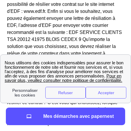
possibilité de résilier votre contrat sur le site internet
d'EDF : www.edf.fr. Enfin si vous le souhaitez, vous
pouvez également envoyer une lettre de résiliation à
EDF, l'adresse d'EDF pour envoyer votre courrier
recommandé est la suivante : EDF SERVICE CLIENTS
TSA 20012 41975 BLOIS CEDEX 9 Qu'importe la
solution que vous choisissez, vous devrez réaliser la
relève de votre compteur dans votre logement à
Haudricourt pour qu'EDF puisse clôturer votre contrat. Il
n'y a effectivement pas de frais pour résilier un contrat à
l'électricité d'EDF, vous n'aurez qu'à régler une facture
de régularisation, ce qui est tout à fait normal lors de la
fermeture d'un contrat d'électricité dans le 76390 et dans
toute la France. Mais quand est-ce que vous devez
résilier ce contrat ? C'est vous qui choisissez, lorsque
vous changez de fournisseur ou que vous déménagez et
Mes démarches avec papernest
choisissez une offre concurrente, votre contrat sera
résilier à la date où prendra effet votre nouveau contrat.