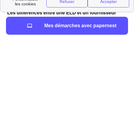
Les différences entre une ELD et un fournisseur
alternatif près de Haute-Amance
Mes démarches avec papernest
Une ELD possède deux missions principales :
fournir l'offre énergétique
que ce soit
l'électricité ou le gaz à ses consommateurs
directs dans sa zone d'activité.
distribuer et entretenir les réseaux
de
distribution locaux de gaz et d'électricité.
Les entreprises locales de distribution ou ELD
fournissent plus de 7 millions de français en énergie
ainsi que 5% du territoire et 5 % de la consommation
électrique.
Le reste du marché énergétique est occupé par les
distributeurs et fournisseurs d'énergie classiques tel que