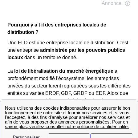
Pourquoi y a t il des entreprises locales de
distribution ?
Une ELD est une entreprise locale de distribution. C'est
une entreprise
administrée par les pouvoirs publics
locaux
dans un territoire donné.
La
loi de libéralisation du marché énergétique
a
profondément modifié l'écosystème: les entreprises
privées du secteur furent regroupées sous les différentes
entités suivantes ERDF, GDF, GRDF ou EDF. Alors que
les entreprises publiques administrées localement sont
devenues des entreprises locales de distribution. Avec
l'arrivée des fournisseurs alternatifs comme Direct
Energie ou Eni en 2007, les ELD ont vu une opportunité
pour former des regroupements afin d'accroître leur
développement.