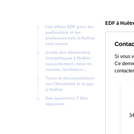
EDF à Huêtre
Les offres EDF pour les
particuliers et les
professionnels à Huêtre:
Contac
tout savoir
Guide des démarches
Si vous 
énergétiques à Huêtre :
Ce derni
raccordement, mise en
service, résiliation...
contacter
Toute la documentation
sur l'électricité et le gaz
à Huêtre
Des questions ? Des
réponses
34