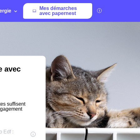
Mes démarches
ergie
avec papernest