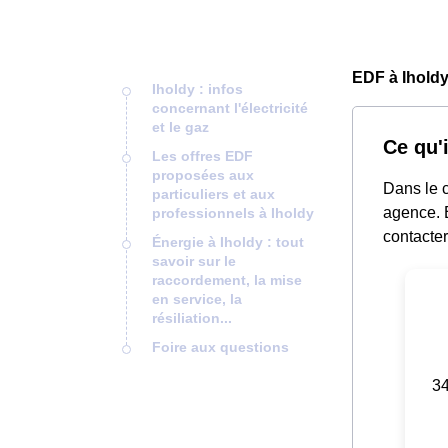
EDF à Iholdy
Iholdy : infos
concernant l'électricité
et le gaz
Ce qu'i
Les offres EDF
proposées aux
Dans le c
particuliers et aux
agence. E
professionnels à Iholdy
contacter
Énergie à Iholdy : tout
savoir sur le
raccordement, la mise
en service, la
résiliation...
Foire aux questions
34