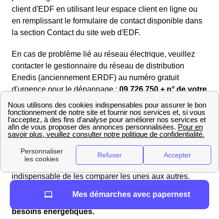
client d'EDF en utilisant leur espace client en ligne ou
en remplissant le formulaire de contact disponible dans
la section Contact du site web d'EDF.
En cas de problème lié au réseau électrique, veuillez
contacter le gestionnaire du réseau de distribution
Enedis (anciennement ERDF) au numéro gratuit
d'urgence pour le dépannage :
09.726.750 + n° de votre
département 66
. Enedis se chargera rapidement de
toute interruption de courant ou panne d'électricité.
Trouvez les meilleurs fournisseurs de gaz en 2025 à
Ille-Sur-Têt
Si vous souhaitez avoir une vue d'ensemble et vous
faire une opinion objective sur les offres de gaz, il est
indispensable de les comparer les unes aux autres.
Plongez dans notre sélection d'offres de gaz
Mes démarches avec papernest
soigneusement choisies pour répondre à vos
différents
besoins énergétiques.