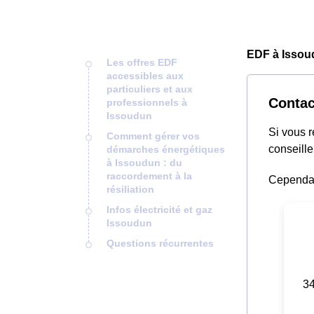
EDF à Issou
Les offres EDF
accessibles aux
particuliers et aux
Contac
professionnels à
Issoudun
Si vous 
Comment gérer vos
conseille
démarches énergétiques
à Issoudun : du
raccordement à la
Cependant
résiliation
Infos électricité et gaz
Issoudun
Questions récurrentes
34