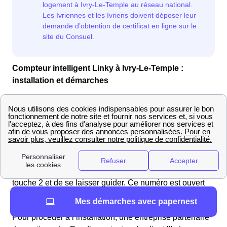
Compteur intelligent Linky à Ivry-Le-Temple :
installation et démarches
Le boitier intelligent
Linky
permet de donner les
informations de consommation sans intervention d’un
technicien. Déployé depuis 2015, ce boitier facilite la vie
des Ivriennes et Ivriens. Pour les derniers habitants
d'Ivry-Le-Temple n’ayant pas encore ce boitier chez eux,
il est possible de contacter contacter Enedis au numéro
suivant :
09.70.83.19.70
. Il suffit ensuite de taper la
touche 2 et de se laisser guider. Ce numéro est ouvert
du lundi au vendredi de 08h00 à 17h00.
Mes démarches avec papernest
Pour procéder à l’installation, une entreprise partenaire