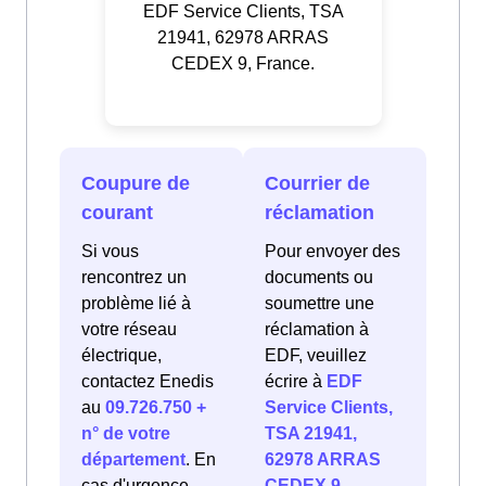
EDF Service Clients, TSA
21941, 62978 ARRAS
CEDEX 9, France.
Coupure de
Courrier de
courant
réclamation
Si vous
Pour envoyer des
rencontrez un
documents ou
problème lié à
soumettre une
votre réseau
réclamation à
électrique,
EDF, veuillez
contactez Enedis
écrire à
EDF
au
09.726.750 +
Service Clients,
n° de votre
TSA 21941,
département
. En
62978 ARRAS
cas d'urgence
CEDEX 9,