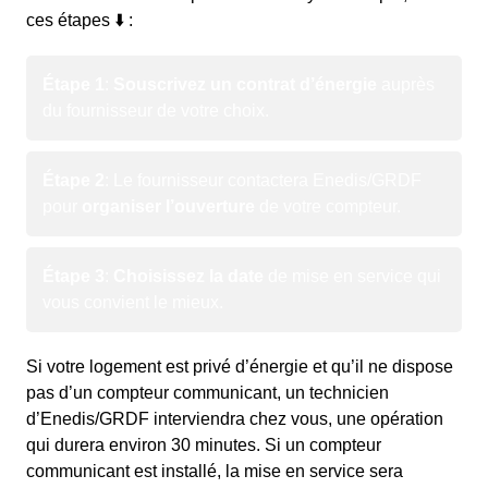
ces étapes ⬇️ :
Étape 1
:
Souscrivez un contrat d’énergie
auprès
du fournisseur de votre choix.
Étape 2
: Le fournisseur contactera Enedis/GRDF
pour
organiser l’ouverture
de votre compteur.
Étape 3
:
Choisissez la date
de mise en service qui
vous convient le mieux.
Si votre logement est privé d’énergie et qu’il ne dispose
pas d’un compteur communicant, un technicien
d’Enedis/GRDF interviendra chez vous, une opération
qui durera environ 30 minutes. Si un compteur
communicant est installé, la mise en service sera