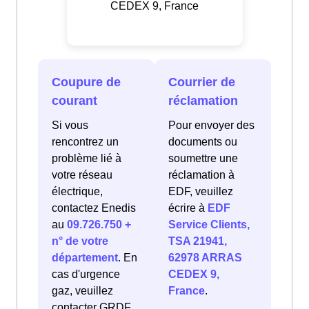
CEDEX 9, France
Coupure de
Courrier de
courant
réclamation
Si vous
Pour envoyer des
rencontrez un
documents ou
problème lié à
soumettre une
votre réseau
réclamation à
électrique,
EDF, veuillez
contactez Enedis
écrire à
EDF
au
09.726.750 +
Service Clients,
n° de votre
TSA 21941,
département
. En
62978 ARRAS
cas d'urgence
CEDEX 9,
gaz, veuillez
France
.
contacter GRDF