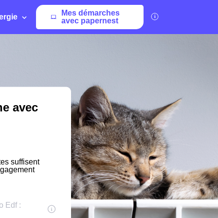
Mes démarches
ergie
avec papernest