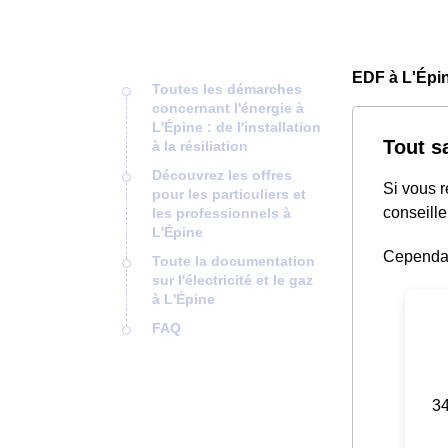
EDF à L'Épin
Toutes les démarches
concernant l'énergie à
L'Épine : de l'installation
Tout s
à la résiliation
Découvrez les offres
Si vous 
pour les particuliers et
conseille
les professionnels à
L'Épine
Cependant
Toute la documentation
sur l'électricité et le gaz
à L'Épine
FAQ
34