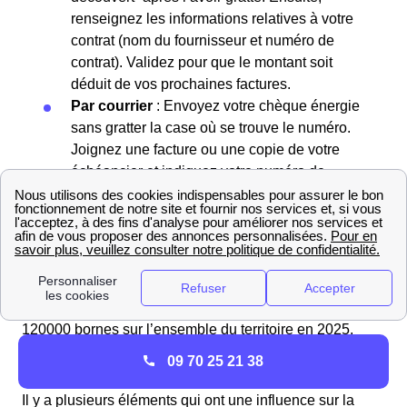
renseignez les informations relatives à votre
contrat (nom du fournisseur et numéro de
contrat). Validez pour que le montant soit
déduit de vos prochaines factures.
Par courrier
: Envoyez votre chèque énergie
sans gratter la case où se trouve le numéro.
Joignez une facture ou une copie de votre
échéancier et indiquez votre numéro de
contrat au dos du chèque.
Stations de chargement électrique en France
En France, avec la croissance des voitures électriques,
de nombreuses bornes de recharge sont installées
chaque année. On en compte désormais plus de
120000 bornes sur l’ensemble du territoire en 2025.
09 70 25 21 38
Les différences de facture énergétique à L'Étoile
Il y a plusieurs éléments qui ont une influence sur la