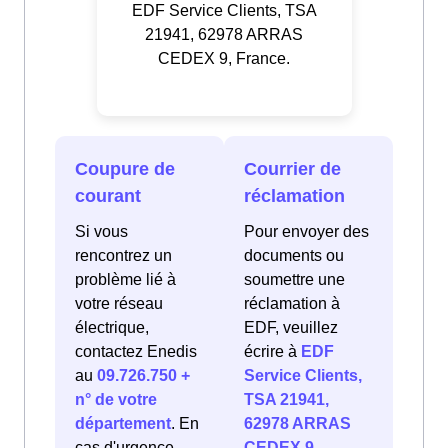
EDF Service Clients, TSA
21941, 62978 ARRAS
CEDEX 9, France.
Coupure de
Courrier de
courant
réclamation
Si vous
Pour envoyer des
rencontrez un
documents ou
problème lié à
soumettre une
votre réseau
réclamation à
électrique,
EDF, veuillez
contactez Enedis
écrire à
EDF
au
09.726.750 +
Service Clients,
n° de votre
TSA 21941,
département
. En
62978 ARRAS
cas d'urgence
CEDEX 9,