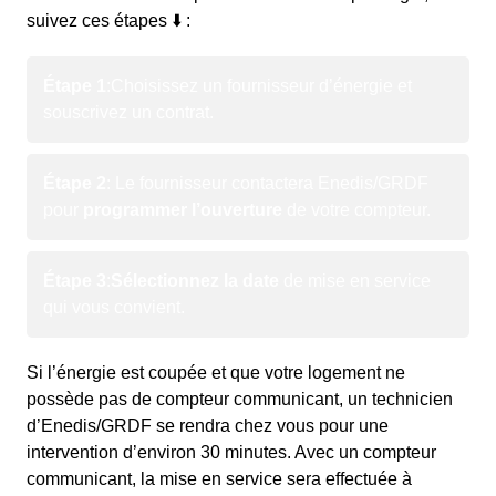
suivez ces étapes ⬇️ :
Étape 1
:
Choisissez un fournisseur d’énergie et
souscrivez un contrat.
Étape 2
: Le fournisseur contactera Enedis/GRDF
pour
programmer l’ouverture
de votre compteur.
Étape 3
:
Sélectionnez la date
de mise en service
qui vous convient.
Si l’énergie est coupée et que votre logement ne
possède pas de compteur communicant, un technicien
d’Enedis/GRDF se rendra chez vous pour une
intervention d’environ 30 minutes. Avec un compteur
communicant, la mise en service sera effectuée à