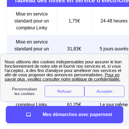
Tableau des mises en service d'électricité
Mise en service
standard pour un
1,75€
24-48 heures
compteur Linky
Mise en service
standard pour un
31,83€
5 jours ouvrés
ancien compteur
Mise en service
sous 24 à 48
74,83€
express
heures
Mise en service
urgente pour un
compteur Linky,
61,25€
Le jour même
réalisée le jour
Mes démarches avec papernest
même