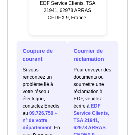
EDF Service Clients, TSA
21941, 62978 ARRAS
CEDEX 9, France.
Coupure de
Courrier de
courant
réclamation
Si vous
Pour envoyer des
rencontrez un
documents ou
problème lié à
soumettre une
votre réseau
réclamation à
électrique,
EDF, veuillez
contactez Enedis
écrire à
EDF
au
09.726.750 +
Service Clients,
n° de votre
TSA 21941,
département
. En
62978 ARRAS
cas d'urgence
CEDEX 9,