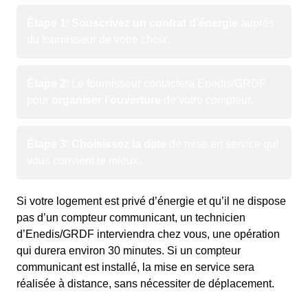
Étape 1
:
Souscrivez un contrat d’énergie
auprès
du fournisseur de votre choix.
Étape 2
: Le fournisseur contactera Enedis/GRDF
pour
organiser l’ouverture
de votre compteur.
Étape 3
:
Choisissez la date
de mise en service qui
vous convient le mieux.
Si votre logement est privé d’énergie et qu’il ne dispose
pas d’un compteur communicant, un technicien
d’Enedis/GRDF interviendra chez vous, une opération
qui durera environ 30 minutes. Si un compteur
communicant est installé, la mise en service sera
réalisée à distance, sans nécessiter de déplacement.