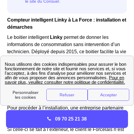
Compteur intelligent Linky à La Force : installation et
démarches
Le boitier intelligent
Linky
permet de donner les
informations de consommation sans intervention d’un
technicien. Déployé depuis 2015, ce boitier facilite la vie
des Forcelaises et Forcelais. Pour les derniers habitants
de La Force n’ayant pas encore ce boitier chez eux, il
est possible de contacter contacter Enedis au numéro
suivant :
09.70.83.19.70
. Il suffit ensuite de taper la
touche 2 et de se laisser guider. Ce numéro est ouvert
du lundi au vendredi de 08h00 à 17h00.
Pour procéder à l’installation, une entreprise partenaire
du gestionnaire Enedis contactera le client le Forcelais
09 70 25 21 38
pour organiser l’installation gratuite du compteur
Linky
.
Si celle-ci se fait à l’extérieur, le client le Forcelais n’est