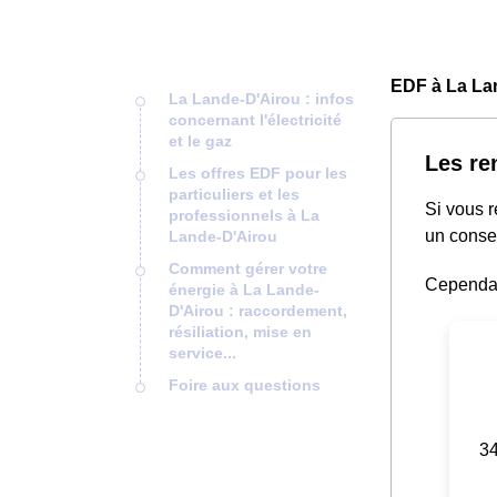
EDF à La La
La Lande-D'Airou : infos
concernant l'électricité
et le gaz
Les re
Les offres EDF pour les
particuliers et les
Si vous 
professionnels à La
un consei
Lande-D'Airou
Comment gérer votre
Cependant
énergie à La Lande-
D'Airou : raccordement,
résiliation, mise en
service...
Foire aux questions
34