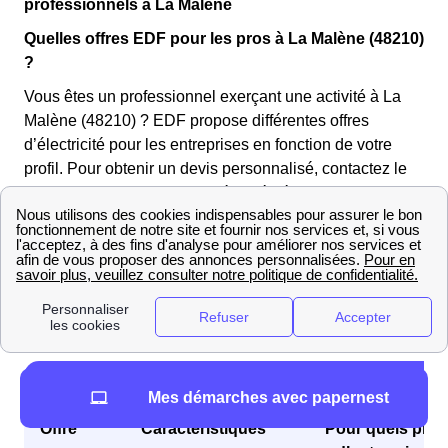
professionnels à La Malène
Quelles offres EDF pour les pros à La Malène (48210)
?
Vous êtes un professionnel exerçant une activité à La
Malène (48210) ? EDF propose différentes offres
d’électricité pour les entreprises en fonction de votre
profil. Pour obtenir un devis personnalisé, contactez le
service client EDF de la Lozère dédié aux
professionnels au
3022 (du lundi au vendredi de 8h00
à 17h30)
.
Voici une sélection
d’offres EDF pour professionnels
qui
pourraient vous intéresser !
Quelle offre EDF pro choisir ? 👷
Mes démarches avec papernest
Offre
Caractéristiques
Pour quels profi