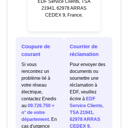
EDF Service Clients, TSA
21941, 62978 ARRAS
CEDEX 9, France.
Coupure de
Courrier de
courant
réclamation
Si vous
Pour envoyer des
rencontrez un
documents ou
problème lié à
soumettre une
votre réseau
réclamation à
électrique,
EDF, veuillez
contactez Enedis
écrire à
EDF
au
09.726.750 +
Service Clients,
n° de votre
TSA 21941,
département
. En
62978 ARRAS
cas d'urgence
CEDEX 9,