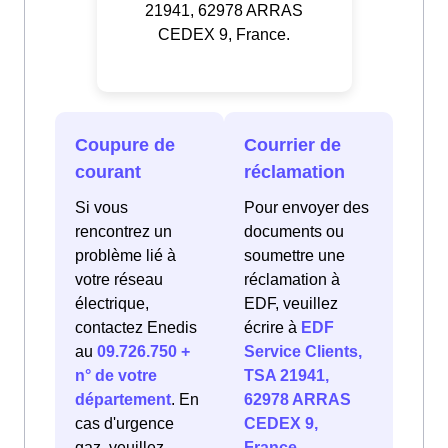
21941, 62978 ARRAS
CEDEX 9, France.
Coupure de
Courrier de
courant
réclamation
Si vous
Pour envoyer des
rencontrez un
documents ou
problème lié à
soumettre une
votre réseau
réclamation à
électrique,
EDF, veuillez
contactez Enedis
écrire à
EDF
au
09.726.750 +
Service Clients,
n° de votre
TSA 21941,
département
. En
62978 ARRAS
cas d'urgence
CEDEX 9,
gaz, veuillez
France
.