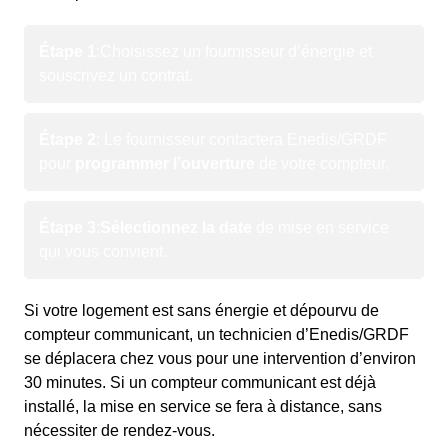
Étape 1
:
Choisissez un fournisseur d’énergie et
souscrivez un contrat.
Étape 2
: Le fournisseur contactera Enedis/GRDF
pour
programmer l’ouverture
de votre compteur.
Étape 3
:
Sélectionnez la date
de mise en service
qui vous convient.
Si votre logement est sans énergie et dépourvu de
compteur communicant, un technicien d’Enedis/GRDF
se déplacera chez vous pour une intervention d’environ
30 minutes. Si un compteur communicant est déjà
installé, la mise en service se fera à distance, sans
nécessiter de rendez-vous.