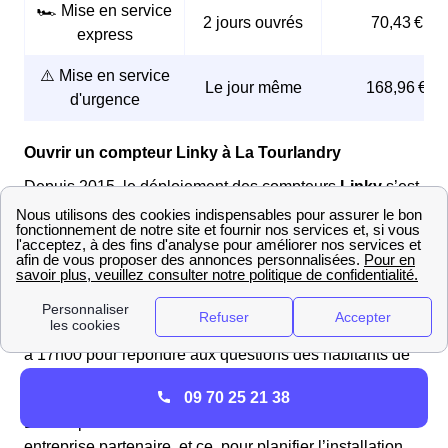
🏎️ Mise en service
2 jours ouvrés
70,43 €
express
⚠️ Mise en service
Le jour même
168,96 €
d'urgence
Ouvrir un compteur Linky à La Tourlandry
Depuis 2015, le déploiement des compteurs
Linky
s’est
accéléré en France. Les Landericiennes et les
Landericiens peuvent désormais changer pour ce
compteur communicant. Pour faciliter l'installation de
son compteur
Linky
, le client le Landericien peut
téléphoner à Enedis au
09.70.83.19.70
et choisir le 2.
Ce service est disponible du lundi au vendredi de 08h00
à 17h00 pour répondre aux questions des habitants de
La Tourlandry.
09 70 25 21 38
Enedis prendra contact avec le le Landericien via une
entreprise partenaire, et ce, pour planifier l’installation