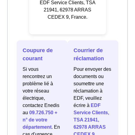
EDF Service Clients, TSA
21941, 62978 ARRAS
CEDEX 9, France.
Coupure de
Courrier de
courant
réclamation
Si vous
Pour envoyer des
rencontrez un
documents ou
problème lié à
soumettre une
votre réseau
réclamation à
électrique,
EDF, veuillez
contactez Enedis
écrire à
EDF
au
09.726.750 +
Service Clients,
n° de votre
TSA 21941,
département
. En
62978 ARRAS
cas d'urgence
CEDEX 9,