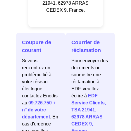
21941, 62978 ARRAS
CEDEX 9, France.
Coupure de
Courrier de
courant
réclamation
Si vous
Pour envoyer des
rencontrez un
documents ou
problème lié à
soumettre une
votre réseau
réclamation à
électrique,
EDF, veuillez
contactez Enedis
écrire à
EDF
au
09.726.750 +
Service Clients,
n° de votre
TSA 21941,
département
. En
62978 ARRAS
cas d'urgence
CEDEX 9,
gaz, veuillez
France
.