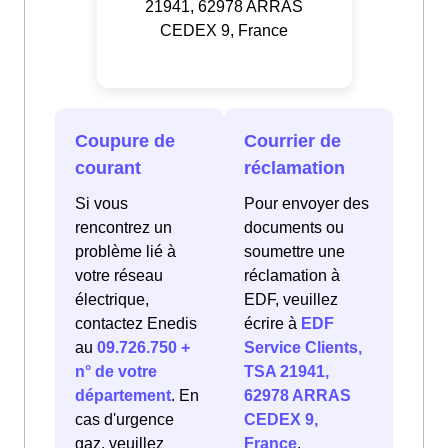
21941, 62978 ARRAS
CEDEX 9, France
Coupure de
Courrier de
courant
réclamation
Si vous
Pour envoyer des
rencontrez un
documents ou
problème lié à
soumettre une
votre réseau
réclamation à
électrique,
EDF, veuillez
contactez Enedis
écrire à
EDF
au
09.726.750 +
Service Clients,
n° de votre
TSA 21941,
département
. En
62978 ARRAS
cas d'urgence
CEDEX 9,
gaz, veuillez
France
.