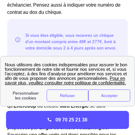
échéancier. Pensez aussi à indiquer votre numéro de
contrat au dos du chèque.
Quelles sont les offres d'électricité verte à Langres
(52 200)?
On dénombre beaucoup de fournisseurs d'énergie
proposant des
offres d'électricité verte
à Langres et
dans le Grand Est. Une partie d'entre eux, tels
qu'
Enercoop
ou encore
Mint Énergie
se sont
spécialisés dans ce domaine, mais les Langonais
09 70 25 21 38
peuvent également se tourner vers des offres énergies
proposées par
Engie
ou encore
TotalEnergies
.
Souscrire une offre verte est donc possible pour les