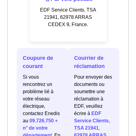
EDF Service Clients, TSA
21941, 62978 ARRAS
CEDEX 9, France.
Coupure de
Courrier de
courant
réclamation
Si vous
Pour envoyer des
rencontrez un
documents ou
problème lié à
soumettre une
votre réseau
réclamation à
électrique,
EDF, veuillez
contactez Enedis
écrire à
EDF
au
09.726.750 +
Service Clients,
n° de votre
TSA 21941,
département
. En
62978 ARRAS