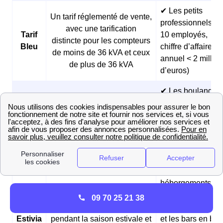
✔ Les petits
Un tarif réglementé de vente,
professionnels (<
avec une tarification
Tarif
10 employés,
distincte pour les compteurs
Bleu
chiffre d’affaires
de moins de 36 kVA et ceux
annuel < 2 millio
de plus de 36 kVA
d’euros)
✔ Les boulangeri
et les pâtisseries
Des prix fixes sur 3 ans et
Offre
✔ Les fermes
des tarifs réduits pendant les
Matina
✔ Les
heures creuses du matin
professionnels
matinaux
✔ Les
hébergements
Des prix fixes sur 3 ans et
touristiques
09 70 25 21 38
Offre
des tarifs plus avantageux
✔ Les restaurants
Estivia
pendant la saison estivale et
et les bars en bor