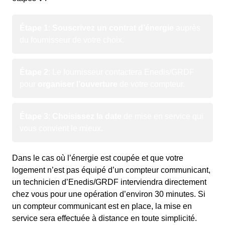
Étape 1
:
Souscrivez un contrat d’énergie
auprès
du fournisseur de votre choix.
Étape 2
: Le fournisseur contactera Enedis/GRDF
pour
organiser l’ouverture
de votre compteur.
Étape 3
:
Choisissez la date
de mise en service qui
vous convient le mieux.
Dans le cas où l’énergie est coupée et que votre
logement n’est pas équipé d’un compteur communicant,
un technicien d’Enedis/GRDF interviendra directement
chez vous pour une opération d’environ 30 minutes. Si
un compteur communicant est en place, la mise en
service sera effectuée à distance en toute simplicité.