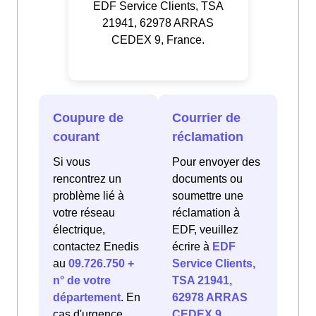
EDF Service Clients, TSA
21941, 62978 ARRAS
CEDEX 9, France.
Coupure de
Courrier de
courant
réclamation
Si vous
Pour envoyer des
rencontrez un
documents ou
problème lié à
soumettre une
votre réseau
réclamation à
électrique,
EDF, veuillez
contactez Enedis
écrire à
EDF
au
09.726.750 +
Service Clients,
n° de votre
TSA 21941,
département
. En
62978 ARRAS
cas d'urgence
CEDEX 9,