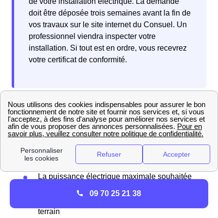
de votre installation électrique. La demande
doit être déposée trois semaines avant la fin de
vos travaux sur le site internet du Consuel. Un
professionnel viendra inspecter votre
installation. Si tout est en ordre, vous recevrez
votre certificat de conformité.
Pour raccorder votre maison neuve au Vaudoué (Seine-
et-Marne) au réseau d'électricité, commencez par
transmettre votre demande en ligne à Enedis. Vous
devrez déposer un dossier comprenant plusieurs
informations essentielles :
La puissance électrique maximale souhaitée
La date limite de votre besoin en électricité
09 70 25 21 38
Un plan aérien et des photographies du
terrain