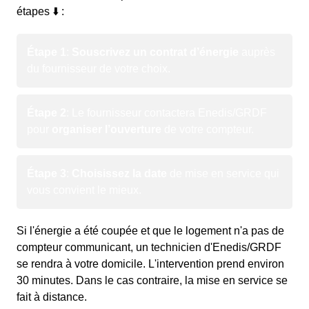
étapes ⬇️ :
Étape 1
:
Souscrivez un contrat d’énergie
auprès
du fournisseur de votre choix.
Étape 2
: Le fournisseur contactera Enedis/GRDF
pour
organiser l’ouverture
de votre compteur.
Étape 3
:
Choisissez la date
de mise en service qui
vous convient le mieux.
Si l'énergie a été coupée et que le logement n'a pas de
compteur communicant, un technicien d'Enedis/GRDF
se rendra à votre domicile. L'intervention prend environ
30 minutes. Dans le cas contraire, la mise en service se
fait à distance.