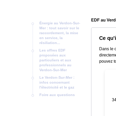
EDF au Verd
Énergie au Verdon-Sur-
Mer : tout savoir sur le
raccordement, la mise
Ce qu'
en service, la
résiliation...
Dans le 
Les offres EDF
directeme
proposées aux
particuliers et aux
pouvez to
professionnels au
Verdon-Sur-Mer
Le Verdon-Sur-Mer :
infos concernant
l'électricité et le gaz
Foire aux questions
34