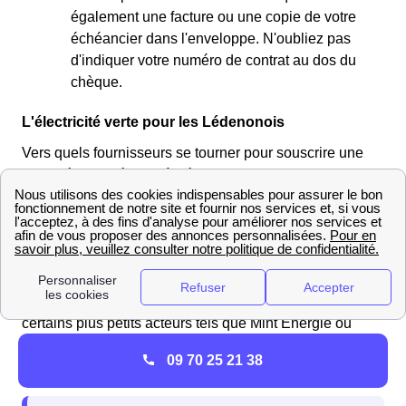
également une facture ou une copie de votre
échéancier dans l'enveloppe. N'oubliez pas
d'indiquer votre numéro de contrat au dos du
chèque.
L'électricité verte pour les Lédenonois
Vers quels fournisseurs se tourner pour souscrire une
offre d'électricité verte à Lédenon ?
Les Lédenonois auront le choix, puisque la plupart des
fournisseurs d'énergie se mettent au vert, certains
n'hésitant plus à se spécialiser dans le domaine. De ce
fait, si les fournisseurs les plus importants tels que
TotalEnergies ou EDF proposent une offre verte,
certains plus petits acteurs tels que Mint Energie ou
Ekwateur font de la fourniture en énergie verte une
09 70 25 21 38
priorité : en Occitanie, vous aurez donc le choix !