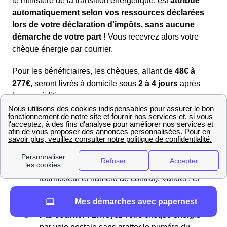
le ministère de la transition énergétique, est
attribué
automatiquement selon vos ressources déclarées
lors de votre déclaration d'impôts, sans aucune
démarche de votre part !
Vous recevrez alors votre
chèque énergie par courrier.
Pour les bénéficiaires, les chèques, allant de
48€ à
277€
, seront livrés à domicile sous
2 à 4 jours
après
leur expédition.
En ligne
: Visitez le
site du chèque énergie
et
saisissez le numéro de votre chèque situé
dans la case “Nul si découvert”. Grattez cette
case pour révéler le numéro. Ensuite, entrez
les détails de votre contrat (nom du
fournisseur et numéro de contrat). Validez, et
le montant sera déduit de vos futures
Mes démarches avec papernest
factures.
Par courrier
: Envoyez votre chèque énergie