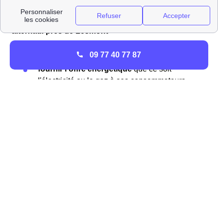
Les différences entre une ELD et un fournisseur
alternatif près de Lesmont
Une ELD possède deux missions principales :
09 77 40 77 87
fournir l'offre énergétique
que ce soit
l'électricité ou le gaz à ses consommateurs
directs dans sa zone d'activité.
distribuer et entretenir les réseaux
de
distribution locaux de gaz et d'électricité.
Les entreprises locales de distribution ou ELD
fournissent plus de 7 millions de français en énergie
ainsi que 5% du territoire et 5 % de la consommation
électrique.
Le reste du marché énergétique est occupé par les
distributeurs et fournisseurs d'énergie classiques tel que
Enedis, anciennement ERDF, Engie, EDF ou GRDF qui