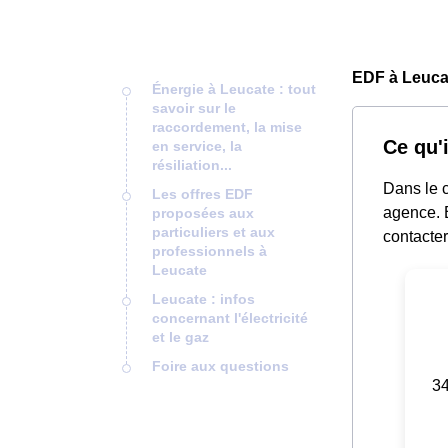
EDF à Leuca
Énergie à Leucate : tout
savoir sur le
raccordement, la mise
Ce qu'
en service, la
résiliation...
Dans le c
Les offres EDF
agence. E
proposées aux
particuliers et aux
contacter
professionnels à
Leucate
Leucate : infos
concernant l'électricité
et le gaz
Foire aux questions
34