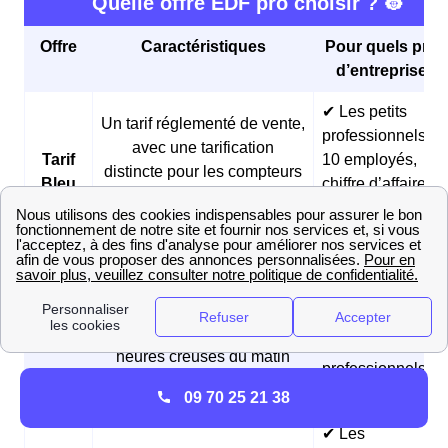
Quelle offre EDF pro choisir ? 👷
Offre
Caractéristiques
Pour quels profi
d’entreprises 
✔ Les petits
Un tarif réglementé de vente,
professionnels (<
avec une tarification
Tarif
10 employés,
distincte pour les compteurs
Bleu
chiffre d’affaires
de moins de 36 kVA et ceux
annuel < 2 millio
de plus de 36 kVA
d’euros)
✔ Les boulangeri
et les pâtisseries
Des prix fixes sur 3 ans et
Offre
✔ Les fermes
des tarifs réduits pendant les
Matina
✔ Les
heures creuses du matin
professionnels
matinaux
09 70 25 21 38
✔ Les