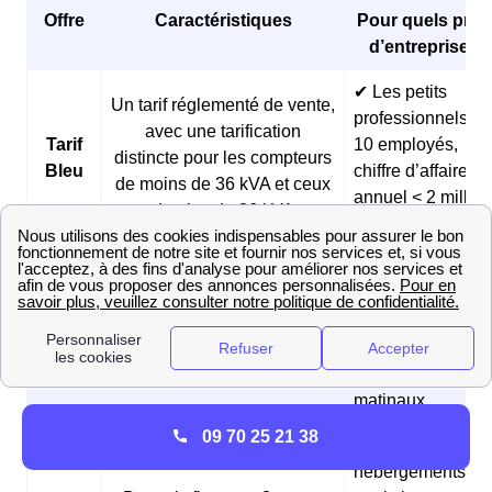
Offre
Caractéristiques
Pour quels profi
d’entreprises 
✔ Les petits
Un tarif réglementé de vente,
professionnels (<
avec une tarification
Tarif
10 employés,
distincte pour les compteurs
Bleu
chiffre d’affaires
de moins de 36 kVA et ceux
annuel < 2 millio
de plus de 36 kVA
d’euros)
✔ Les boulangeri
et les pâtisseries
Des prix fixes sur 3 ans et
Offre
✔ Les fermes
des tarifs réduits pendant les
Matina
✔ Les
heures creuses du matin
professionnels
matinaux
09 70 25 21 38
✔ Les
hébergements