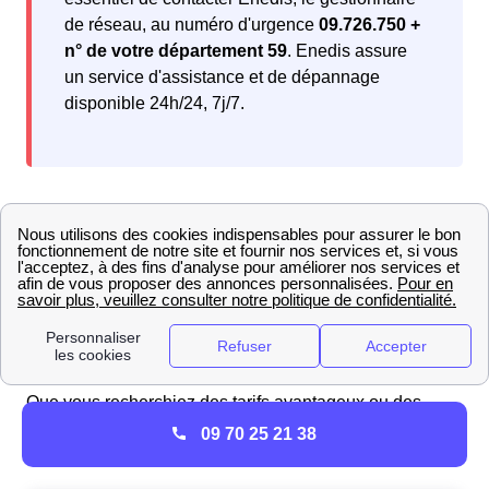
de réseau, au numéro d'urgence
09.726.750 +
n° de votre département 59
. Enedis assure
un service d'assistance et de dépannage
disponible 24h/24, 7j/7.
Comparateur d'offres gaz à Looberghe : avis et
classement des fournisseurs en 2025
Pour les Looberghois souhaitant faire un choix éclairé
parmi les offres de gaz, la comparaison est essentielle.
Notre sélection vous propose des offres spécialement
adaptées à vos
besoins énergétiques.
Que vous recherchiez des tarifs avantageux ou des
options plus écologiques, découvrez les offres de gaz
09 70 25 21 38
EDF que nous avons sélectionnées pour vous :