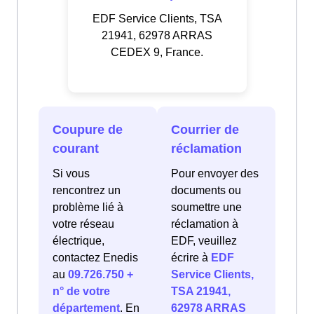
EDF Service Clients, TSA
21941, 62978 ARRAS
CEDEX 9, France.
Coupure de
Courrier de
courant
réclamation
Si vous
Pour envoyer des
rencontrez un
documents ou
problème lié à
soumettre une
votre réseau
réclamation à
électrique,
EDF, veuillez
contactez Enedis
écrire à
EDF
au
09.726.750 +
Service Clients,
n° de votre
TSA 21941,
département
. En
62978 ARRAS