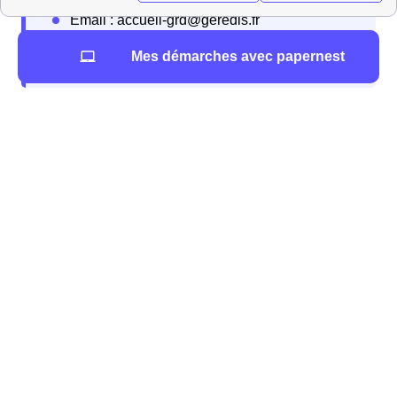
Mes démarches avec papernest
Quel est le rôle d'une ELD ?
Souscrire un contrat électricité sans EDF à Luzay
Il existe plus de
140 ELD pour l'électricité en France
et 20 entreprises locales de distribution pour le gaz.
Bien que le marché soit ouvert à la concurrence depuis
2007, les fournisseurs d'énergie plus traditionnels ne
lancent pas leur activité sur le territoire des ELD, pour
cause de rentabilité. En effet, les territoires sur lesquels
les ELD opèrent, desservent un nombre limité
d'habitants alors que l'implantation sur le territoire
nécessiteraient des investissement en infrastructure
importants.