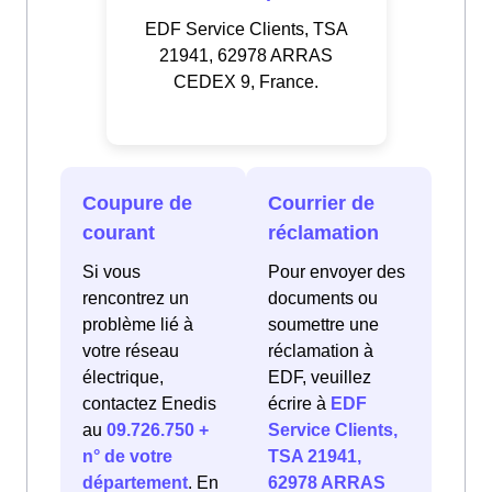
EDF Service Clients, TSA
21941, 62978 ARRAS
CEDEX 9, France.
Coupure de
Courrier de
courant
réclamation
Si vous
Pour envoyer des
rencontrez un
documents ou
problème lié à
soumettre une
votre réseau
réclamation à
électrique,
EDF, veuillez
contactez Enedis
écrire à
EDF
au
09.726.750 +
Service Clients,
n° de votre
TSA 21941,
département
. En
62978 ARRAS