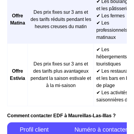
✔ Les boulangeri
et les pâtisseries
Des prix fixes sur 3 ans et
Offre
✔ Les fermes
des tarifs réduits pendant les
Matina
✔ Les
heures creuses du matin
professionnels
matinaux
✔ Les
hébergements
Des prix fixes sur 3 ans et
touristiques
Offre
des tarifs plus avantageux
✔ Les restaurants
Estivia
pendant la saison estivale et
et les bars en bor
à la mi-saison
de plage
✔ Les activités
saisonnières d’ét
Comment contacter EDF à Maureillas-Las-Illas ?
Profil client
Numéro à contacter