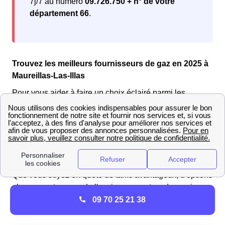
7j/7 au numéro
09.726.750 + n° de votre
département 66
.
Trouvez les meilleurs fournisseurs de gaz en 2025 à
Maureillas-Las-Illas
Pour vous aider à faire un choix éclairé parmi les
nombreuses offres de gaz disponibles sur le marché, il
est essentiel de les comparer de manière rigoureuse.
Découvrez notre sélection exclusive d'offres de gaz,
spécialement conçues pour répondre à vos
besoins
énergétiques spécifiques.
Que vous soyez en quête de tarifs avantageux, d'options
plus respectueuses de l'environnement ou de services
additionnels, explorez notre sélection d'offres de gaz
09 70 25 21 38
EDF actuelles :