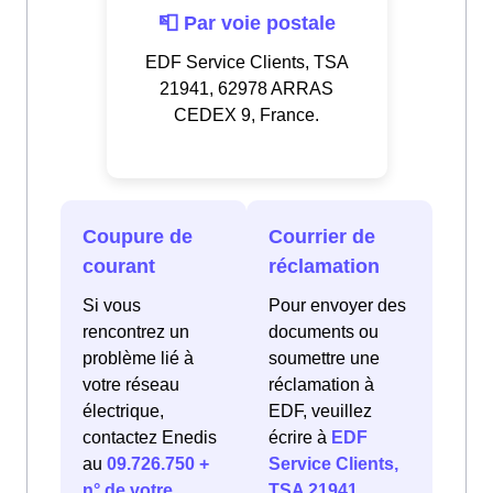
📮 Par voie postale
EDF Service Clients, TSA
21941, 62978 ARRAS
CEDEX 9, France.
Coupure de
Courrier de
courant
réclamation
Si vous
Pour envoyer des
rencontrez un
documents ou
problème lié à
soumettre une
votre réseau
réclamation à
électrique,
EDF, veuillez
contactez Enedis
écrire à
EDF
au
09.726.750 +
Service Clients,
n° de votre
TSA 21941,