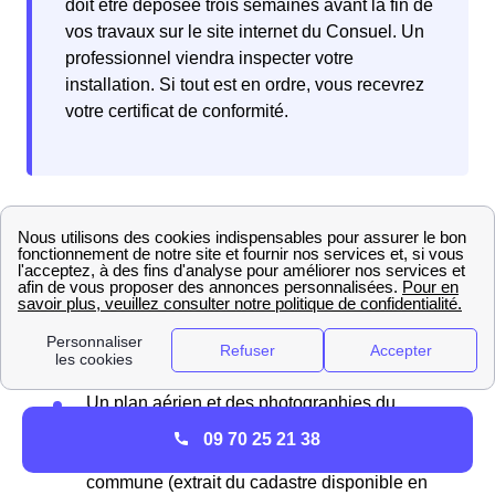
doit être déposée trois semaines avant la fin de
vos travaux sur le site internet du Consuel. Un
professionnel viendra inspecter votre
installation. Si tout est en ordre, vous recevrez
votre certificat de conformité.
Pour raccorder votre maison neuve à Meyrueis (Lozère)
au réseau d'électricité, commencez par transmettre votre
demande en ligne à Enedis. Vous devrez déposer un
dossier comprenant plusieurs informations essentielles :
La puissance électrique maximale souhaitée
La date limite de votre besoin en électricité
Un plan aérien et des photographies du
terrain
09 70 25 21 38
Un plan de situation du terrain dans la
commune (extrait du cadastre disponible en