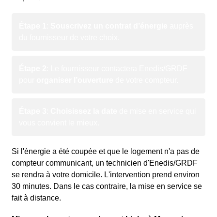
Étape 1
:
Souscrivez un contrat d’énergie
auprès
du fournisseur de votre choix.
Étape 2
: Le fournisseur contactera Enedis/GRDF
pour
organiser l’ouverture
de votre compteur.
Étape 3
:
Choisissez la date
de mise en service qui
vous convient le mieux.
Si l'énergie a été coupée et que le logement n'a pas de
compteur communicant, un technicien d'Enedis/GRDF
se rendra à votre domicile. L'intervention prend environ
30 minutes. Dans le cas contraire, la mise en service se
fait à distance.