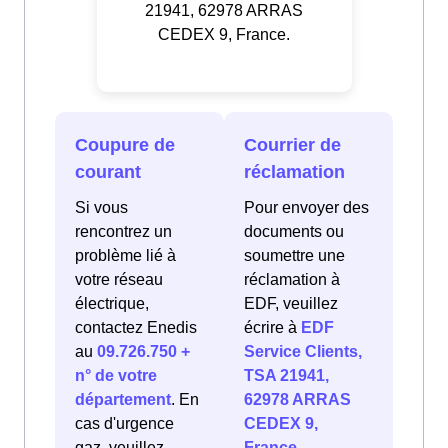
21941, 62978 ARRAS
CEDEX 9, France.
Coupure de
Courrier de
courant
réclamation
Si vous
Pour envoyer des
rencontrez un
documents ou
problème lié à
soumettre une
votre réseau
réclamation à
électrique,
EDF, veuillez
contactez Enedis
écrire à
EDF
au
09.726.750 +
Service Clients,
n° de votre
TSA 21941,
département
. En
62978 ARRAS
cas d'urgence
CEDEX 9,
gaz, veuillez
France
.