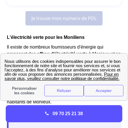
L'électricité verte pour les Moniliens
Il existe de nombreux fournisseurs d'énergie qui
proposent des
offres d'électricité verte
à Monieux et en
Provence-Alpes-Côte d'Azur. Certains d'entre eux, tels
qu'
Enercoop
ou encore
Mint Énergie
se sont
spécialisés dans ce domaine, mais les Moniliens
peuvent également se tourner vers des offres énergies
proposées par
Engie
ou encore
TotalEnergies
.
Souscrire une offre verte est donc possible pour les
habitants de Monieux.
09 70 25 21 38
Bon à savoir