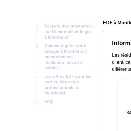
EDF à Montfe
Toute la documentation
sur l'électricité et le gaz
à Montferrat
Inform
Comment gérer votre
énergie à Montferrat :
Les rési
raccordement,
client, c
résiliation, mise en
service...
différent
Les offres EDF pour les
particuliers et les
professionnels à
Montferrat
FAQ
34