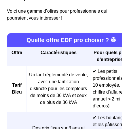
Voici une gamme d’offres pour professionnels qui
pourraient vous intéresser !
Quelle offre EDF pro choisir ? 👷
Offre
Caractéristiques
Pour quels profi
d’entreprises 
✔ Les petits
Un tarif réglementé de vente,
professionnels (<
avec une tarification
Tarif
10 employés,
distincte pour les compteurs
Bleu
chiffre d’affaires
de moins de 36 kVA et ceux
annuel < 2 millio
de plus de 36 kVA
d’euros)
✔ Les boulangeri
et les pâtisseries
Des prix fixes sur 3 ans et