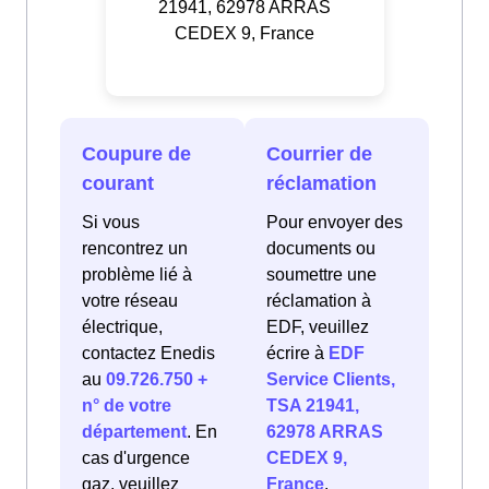
21941, 62978 ARRAS
CEDEX 9, France
Coupure de
Courrier de
courant
réclamation
Si vous
Pour envoyer des
rencontrez un
documents ou
problème lié à
soumettre une
votre réseau
réclamation à
électrique,
EDF, veuillez
contactez Enedis
écrire à
EDF
au
09.726.750 +
Service Clients,
n° de votre
TSA 21941,
département
. En
62978 ARRAS
cas d'urgence
CEDEX 9,
gaz, veuillez
France
.