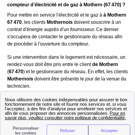
compteur d’électricité et de gaz à Mothern (67 470) ?
Pour mettre en service l'électricité et le gaz à
à Mothern
67 470
, les clients
Mothernois
doivent souscrire à un
contrat d'énergie auprès d'un fournisseur. Ce dernier
s'occupera de contacter le gestionnaire du réseau afin
de procéder à l'ouverture du compteur.
Si une intervention dans le logement est nécessaire, un
rendez-vous doit être pris entre le client
de Mothern
(
67 470
) et le gestionnaire du réseau. En effet, les clients
Mothernois
doivent être présents le jour de la venue du
technicien.
Qui contacter à Mothern ?
L'entreprise locale de distribution en charge de
l'électricité à Mothern
Le gestionnaire de réseau et fournisseur d'électricté à
Mothern est
Strasbourg Électricité Réseaux
.