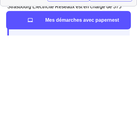
Strasbourg Électricité Réseaux est en charge de 375
communes dans la région Grand Est.
Mes démarches avec papernest
Comment fonctionne une ELD ?
Quelles sont les missions d'une ELD dans le 67470 ?