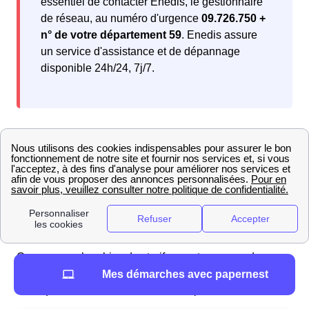
essentiel de contacter Enedis, le gestionnaire
de réseau, au numéro d'urgence
09.726.750 +
n° de votre département 59
. Enedis assure
un service d'assistance et de dépannage
disponible 24h/24, 7j/7.
Comparateur d'offres gaz à Neuf-Berquin : avis et
classement des fournisseurs en 2025
Pour les Neuf-Berquinois souhaitant faire un choix
éclairé parmi les offres de gaz, la comparaison est
essentielle. Notre sélection vous propose des offres
spécialement adaptées à vos
besoins énergétiques.
Que vous recherchiez des tarifs avantageux ou des
options plus écologiques, découvrez les offres de gaz
Mes démarches avec papernest
EDF que nous avons sélectionnées pour vous :