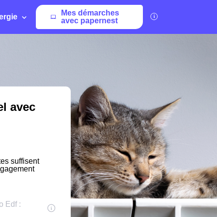
Mes démarches
ergie
avec papernest