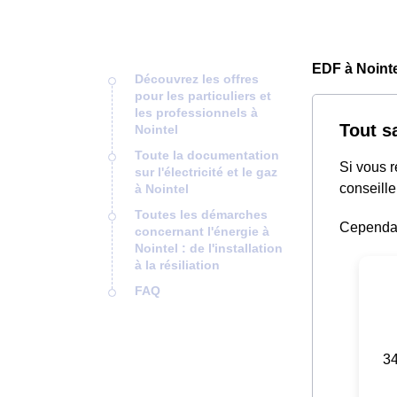
EDF à Nointe
Découvrez les offres
pour les particuliers et
les professionnels à
Tout s
Nointel
Toute la documentation
Si vous 
sur l'électricité et le gaz
conseille
à Nointel
Toutes les démarches
Cependant
concernant l'énergie à
Nointel : de l'installation
à la résiliation
FAQ
34