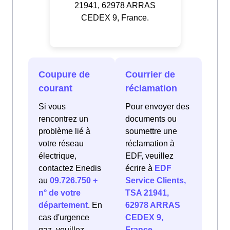
21941, 62978 ARRAS
CEDEX 9, France.
Coupure de
Courrier de
courant
réclamation
Si vous
Pour envoyer des
rencontrez un
documents ou
problème lié à
soumettre une
votre réseau
réclamation à
électrique,
EDF, veuillez
contactez Enedis
écrire à
EDF
au
09.726.750 +
Service Clients,
n° de votre
TSA 21941,
département
. En
62978 ARRAS
cas d'urgence
CEDEX 9,
gaz, veuillez
France
.