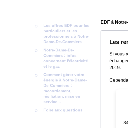
EDF à Notre
Les offres EDF pour les
particuliers et les
professionnels à Notre-
Les re
Dame-De-Commiers
Notre-Dame-De-
Si vous 
Commiers : infos
échanger 
concernant l'électricité
et le gaz
2019.
Comment gérer votre
énergie à Notre-Dame-
Cependant
De-Commiers :
raccordement,
résiliation, mise en
service...
Foire aux questions
34