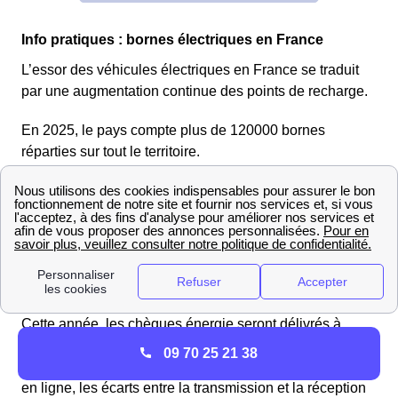
Info pratiques : bornes électriques en France
L’essor des véhicules électriques en France se traduit
par une augmentation continue des points de recharge.
En 2025, le pays compte plus de 120000 bornes
réparties sur tout le territoire.
EDF et Chèques Énergie 2025 : Ce que vous devez
savoir à Noyers-Sur-Cher
Les résidents de Noyers-Sur-Cher peuvent bénéficier
d'économies sur leurs dépenses énergétiques grâce au
chèque énergie.
Cette année, les chèques énergie seront délivrés à
l'adresse des bénéficiaires 25 avril 2024. La
09 70 25 21 38
programmation de l'envoi des chèques est consultable
en ligne, les écarts entre la transmission et la réception