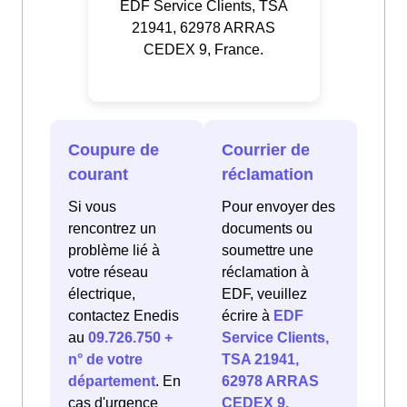
EDF Service Clients, TSA
21941, 62978 ARRAS
CEDEX 9, France.
Coupure de
Courrier de
courant
réclamation
Si vous
Pour envoyer des
rencontrez un
documents ou
problème lié à
soumettre une
votre réseau
réclamation à
électrique,
EDF, veuillez
contactez Enedis
écrire à
EDF
au
09.726.750 +
Service Clients,
n° de votre
TSA 21941,
département
. En
62978 ARRAS
cas d'urgence
CEDEX 9,