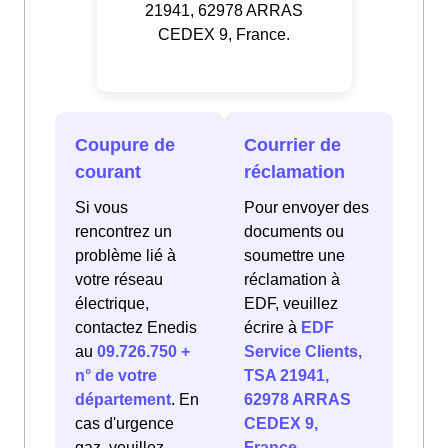
21941, 62978 ARRAS
CEDEX 9, France.
Coupure de
Courrier de
courant
réclamation
Si vous
Pour envoyer des
rencontrez un
documents ou
problème lié à
soumettre une
votre réseau
réclamation à
électrique,
EDF, veuillez
contactez Enedis
écrire à
EDF
au
09.726.750 +
Service Clients,
n° de votre
TSA 21941,
département
. En
62978 ARRAS
cas d'urgence
CEDEX 9,
gaz, veuillez
France
.