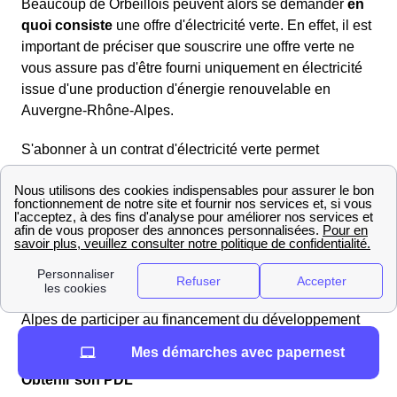
Beaucoup de Orbeillois peuvent alors se demander
en
quoi consiste
une offre d'électricité verte. En effet, il est
important de préciser que souscrire une offre verte ne
vous assure pas d'être fourni uniquement en électricité
issue d'une production d'énergie renouvelable en
Auvergne-Rhône-Alpes.
S'abonner à un contrat d'électricité verte permet
cependant aux habitants d'Orbeil de voir le fournisseur
réinjecter dans le réseau
électrique l'équivalent de leur
consommation en électricité dite verte (issue d'une
production par panneaux photovoltaïques, éoliennes
etc.). Ainsi, l'électricité que les Orbeillois recevront sera
un mélange
d'énergie verte et classique
. C'est donc
une façon pour les consommateurs en Auvergne-Rhône-
Alpes de participer au financement du développement
de sources d'énergies renouvelables.
Mes démarches avec papernest
Obtenir son PDL