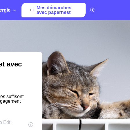
Mes démarches
ergie
avec papernest