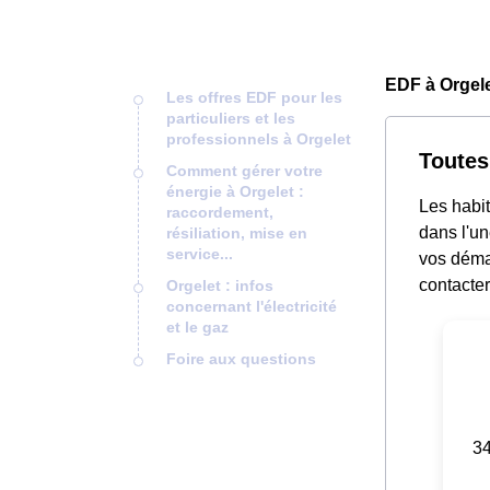
EDF à Orgele
Les offres EDF pour les
particuliers et les
professionnels à Orgelet
Toutes
Comment gérer votre
énergie à Orgelet :
Les habit
raccordement,
dans l'un
résiliation, mise en
service...
vos démar
contacter
Orgelet : infos
concernant l'électricité
et le gaz
Foire aux questions
34