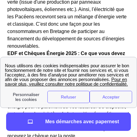
verte (issue d'une production par panneaux
photovoltaïques, éoliennes etc.). Ainsi, l'électricité que
les Pacéens recevront sera un mélange d'énergie verte
et classique. C'est donc une façon pour les
consommateurs en Bretagne de participer au
financement du développement de sources d'énergies
renouvelables.
EDF et Chèques Énergie 2025 : Ce que vous devez
savoir à Pacé
Les chèques énergie seront envoyés cette année à
Pacé à partir de 25 avril 2024 pour tous les bénéficiaires
Pacéens.
Si vous y êtes éligible, vous pouvez utiliser le chèque
énergie pour le paiement de vos factures. Ce dispositif,
instauré par le ministère de la transition énergétique,
est
attribué automatiquement selon vos informations
Mes démarches avec papernest
fiscales, sans aucune démarche de votre part !
Vous
recevrez le chèque par la poste.